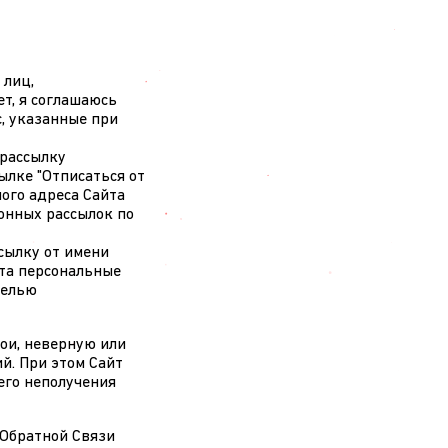
 лиц,
ет, я соглашаюсь
, указанные при
 рассылку
ылке "Отписаться от
ого адреса Сайта
онных рассылок по
сылку от имени
йта персональные
целью
бои, неверную или
й. При этом Сайт
его неполучения
 Обратной Связи