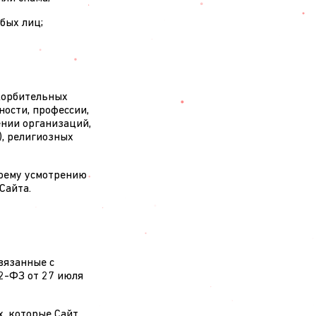
бых лиц;
скорбительных
ности, профессии,
ении организаций,
), религиозных
своему усмотрению
Сайта.
вязанные с
2-ФЗ от 27 июля
, которые Сайт