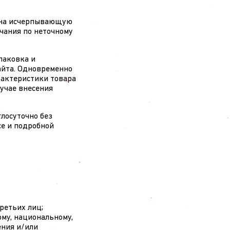
т на исчерпывающую
чания по неточному
упаковка и
айта. Одновременно
рактеристики товара
лучае внесения
глосуточно без
се и подробной
ретьих лиц;
му, национальному,
ения и/или