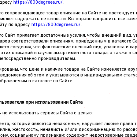
адресу
https://800degrees.ru/
.
 что сопровождающее товар описание на Сайте не претендуе
может содержать неточности. Вы вправе направить все заме
йту по адресу
https://800degrees.ru/
.
что Сайт прилагает достаточные усилия, чтобы внешний вид, 
аров соответствовали описаниям, приведенным в каталоге С
шего сведения, что фактические внешний вид, упаковка и ха
 этих описаний в случае ассортиментного товара, а также в с
непосредственно производителем.
рованы, что цена и наличие товара на Сайте изменяется кру
ведомления об этом и указываются в индивидуальном стату
ображаемым в каталоге на Сайте.
ользователя при использовании Сайта
ь не использовать сервисы Сайта с целью:
тента, который является незаконным, нарушает любые права т
илие, жестокость, ненависть и/или дискриминацию по расово
ному, социальному признакам; содержит недостоверные свед