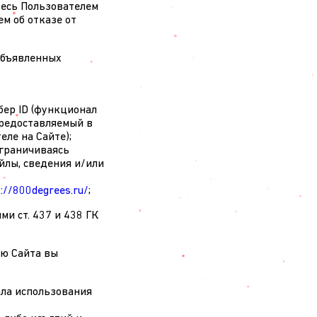
тесь Пользователем
м об отказе от
 объявленных
бер ID (функционал
предоставляемый в
ле на Сайте);
ограничиваясь
йлы, сведения и/или
://800degrees.ru/
;
и ст. 437 и 438 ГК
ию Сайта вы
ала использования