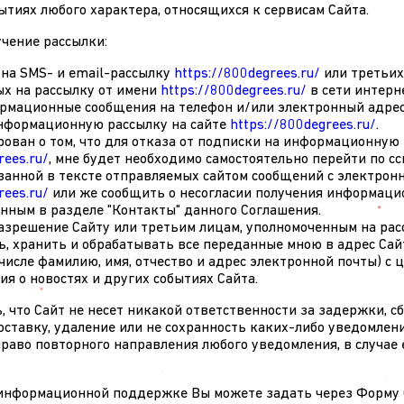
ытиях любого характера, относящихся к сервисам Сайта.
лучение рассылки:
на SMS- и email-рассылку
https://800degrees.ru/
или третьих
х на рассылку от имени
https://800degrees.ru/
в сети интерн
рмационные сообщения на телефон и/или электронный адрес
нформационную рассылку на сайте
https://800degrees.ru/
.
ован о том, что для отказа от подписки на информационную
rees.ru/
, мне будет необходимо самостоятельно перейти по сс
азанной в тексте отправляемых сайтом сообщений с электронн
rees.ru/
или же сообщить о несогласии получения информаци
анным в разделе "Контакты" данного Соглашения.
азрешение Сайту или третьим лицам, уполномоченным на рас
ть, хранить и обрабатывать все переданные мною в адрес Са
числе фамилию, имя, отчество и адрес электронной почты) с 
я о новостях и других событиях Сайта.
ь, что Сайт не несет никакой ответственности за задержки, с
ставку, удаление или не сохранность каких-либо уведомлени
право повторного направления любого уведомления, в случае 
о информационной поддержке Вы можете задать через Форму