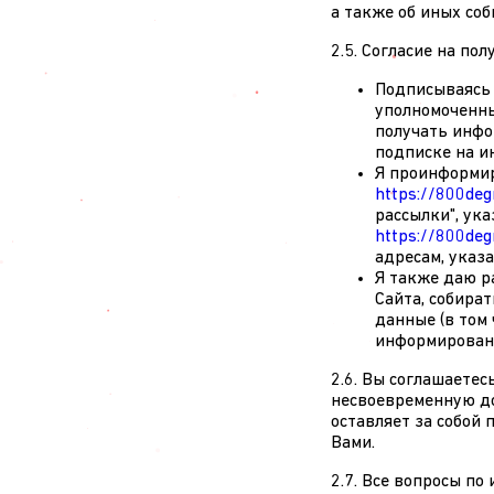
а также об иных соб
2.5. Согласие на по
Подписываясь 
уполномоченны
получать инфо
подписке на и
Я проинформир
https://800deg
рассылки", ук
https://800deg
адресам, указ
Я также даю р
Сайта, собира
данные (в том 
информировани
2.6. Вы соглашаетес
несвоевременную до
оставляет за собой 
Вами.
2.7. Все вопросы п