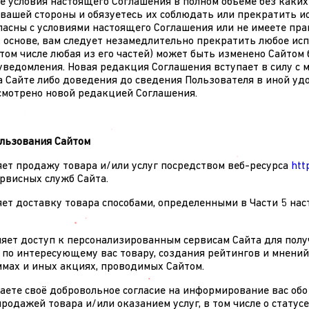
е условия настоящего Соглашения в полном объеме без каких
 вашей стороны и обязуетесь их соблюдать или прекратить и
гласны с условиями настоящего Соглашения или не имеете пр
х основе, вам следует незамедлительно прекратить любое исп
том числе любая из его частей) может быть изменено Сайтом 
уведомления. Новая редакция Соглашения вступает в силу с 
 Сайте либо доведения до сведения Пользователя в иной удо
смотрено новой редакцией Соглашения.
ользования Сайтом
ляет продажу товара и/или услуг посредством веб-ресурса
htt
рвисных служб Сайта.
яет доставку товара способами, определенными в Части 5 на
вляет доступ к персонализированным сервисам Сайта для пол
по интересующему вас товару, создания рейтингов и мнений,
мах и иных акциях, проводимых Сайтом.
даете своё добровольное согласие на информирование вас обо
продажей товара и/или оказанием услуг, в том числе о статус