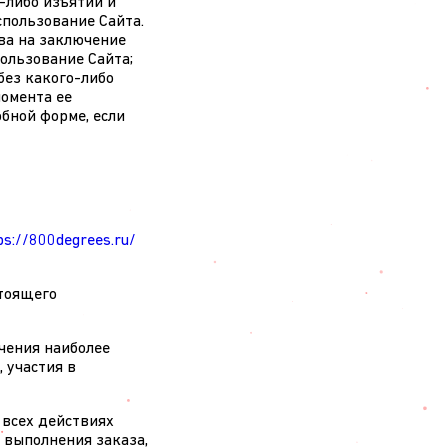
-либо изъятий и
спользование Сайта.
ава на заключение
ользование Сайта;
без какого-либо
момента ее
бной форме, если
ps://800degrees.ru/
стоящего
учения наиболее
 участия в
 всех действиях
е выполнения заказа,