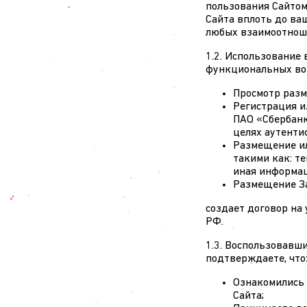
пользования Сайтом
Сайта вплоть до ва
любых взаимоотноше
1.2. Использование
функциональных во
Просмотр разм
Регистрация и/
ПАО «Сбербанк
целях аутенти
Размещение ил
такими как: т
иная информац
Размещение З
создает договор на 
РФ.
1.3. Воспользовавш
подтверждаете, что
Ознакомились 
Сайта;