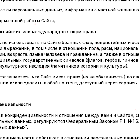
работки персональных данных, информации о частной жизни лю
ормальной работы Сайта;
российских или международных норм права.
ь не использовать на Сайте бранных слов, непристойных и о
и выражений, в том числе в отношении пола, расы, националь
ии, возраста, языка человека и гражданина, а также в отнош
циальных государственных символов (флагов, гербов, гимнов
 культурного наследия (памятников истории и культуры).
 соглашаетесь, что Сайт имеет право (но не обязанность) по 
нии и/или удалить любой контент, доступный через сервисы 
денциальности
ики конфиденциальности и отношения между вами и Сайтом, с
альных данных, регулируются Федеральным Законом РФ №15
ных данных".
иденциальности действует в отношении персональных данных