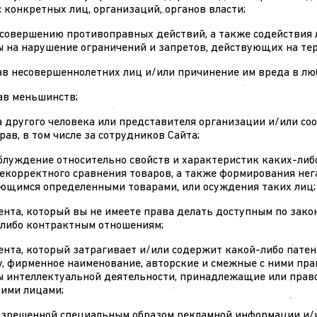
 конкретных лиц, организаций, органов власти;
к совершению противоправных действий, а также содействия 
 на нарушение ограничений и запретов, действующих на те
рав несовершеннолетних лиц и/или причинение им вреда в лю
рав меньшинств;
за другого человека или представителя организации и/или со
рав, в том числе за сотрудников Сайта;
аблуждение относительно свойств и характеристик каких-либ
 некорректного сравнения товаров, а также формирования не
зующимся определенными товарами, или осуждения таких лиц;
нтента, который вы не имеете права делать доступным по зак
-либо контрактным отношениям;
тента, который затрагивает и/или содержит какой-либо патен
, фирменное наименование, авторские и смежные с ними прав
ы интеллектуальной деятельности, принадлежащие или прав
ими лицами;
 разрешенной специальным образом рекламной информации и/и