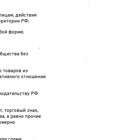
лицам, действия
рритории РФ;
бой форме;
общества без
о товаров из
гативного отношения
онодательству РФ
т, торговый знак,
а, а равно прочие
омерно
ли спама;