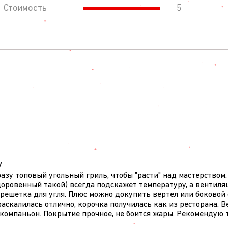
Стоимость
5
у
азу топовый угольный гриль, чтобы "расти" над мастерством
оровенный такой) всегда подскажет температуру, а вентиляц
и решетка для угля. Плюс можно докупить вертел или боковой
скалилась отлично, корочка получилась как из ресторана. Вес
омпаньон. Покрытие прочное, не боится жары. Рекомендую те