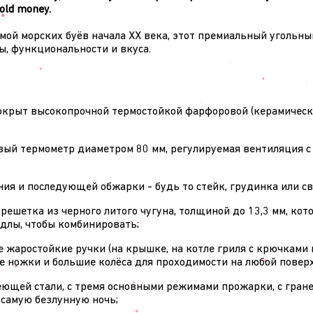
 old money.
ой морских буёв начала XX века, этот премиальный угольны
мы, функциональности и вкуса.
окрыт высокопрочной термостойкой фарфоровой (керамическо
вый термометр диаметром 80 мм, регулируемая вентиляция с
ения и последующей обжарки - будь то стейк, грудинка или с
 решетка из черного литого чугуна, толщиной до 13,3 мм, к
длы, чтобы комбинировать;
 жаростойкие ручки (на крышке, на котле гриля с крючками 
 ножки и большие колёса для проходимости на любой поверх
еющей стали, с тремя основными режимами прожарки, с гран
самую безлунную ночь;