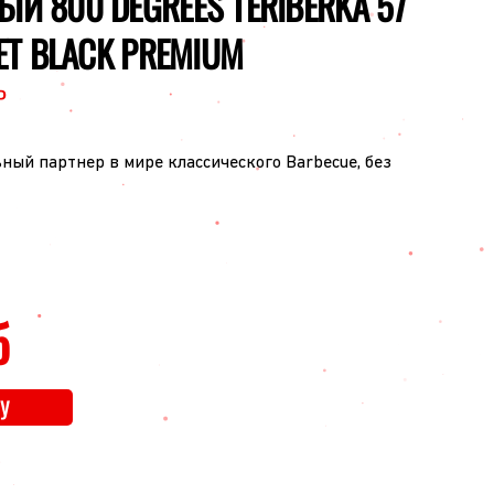
ЫЙ 800 DEGREES TERIBERKA 57
JET BLACK PREMIUM
P
ый партнер в мире классического Barbecue, без
б
У