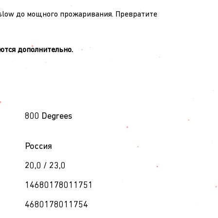
 & slow до мощного прожаривания. Превратите
ются дополнительно.
800 Degrees
Россия
20,0 / 23,0
14680178011751
4680178011754