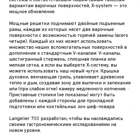
системы X соответствовали нашим самым тяжелым
вариантам варочных поверхностей, X-system — это
мощное обновление.
Мощные решетки поднимают двойные подъемные
рамы, каждая из которых несет две варочные
поверхности с возможностью горячей замены (всего
четыре). Каждый из них может использовать
множество наших вспомогательных поверхностей в
дополнение к стандартным V-каналам: V-каналы,
шестигранный стержень, сплошная планка или
мелкая сетка, а если вы выберете X-систему, вы
можете использовать наш новый чугун. Крышка
духовки, венчающая гриль, улавливает древесное
тепло и дым, создавая зону для выпечки и запекания
или (при слабом огне) камеру медленного копчения.
Приставные столики (не показаны) могут быть
добавлены с каждой стороны для прохладной
подготовки или коктейльных зон шеф-повара.
Langelier 700 разработан, чтобы вы наслаждались
своими гастрономическими исследованиями на
новом уровне.