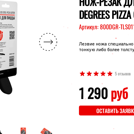
НОЖ-РЕЗАК Д
DEGREES PIZZA
Артикул:
800DGR-TLS01
Лезвие ножа специально 
тонкую либо более толст
5 отзывов
1 290
руб
ОСТАВИТЬ ЗАЯВК