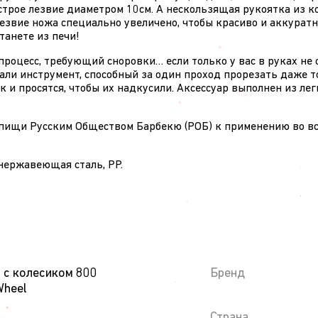
трое лезвие диаметром 10см. А нескользящая рукоятка из ко
звие ножа специально увеличено, чтобы красиво и аккуратн
танете из печи!
роцесс, требующий сноровки… если только у вас в руках не
лали инструмент, способный за один проход прорезать даже то
к и просятся, чтобы их надкусили. Аксессуар выполнен из лег
ищи Русским Обществом Барбекю (РОБ) к применению во всех
нержавеющая сталь, PP.
 с колесиком 800
Бренд
Wheel
Страна