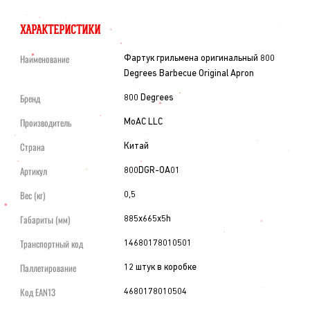
ХАРАКТЕРИСТИКИ
Наименование
Фартук грильмена оригинальный 800
Degrees Barbecue Original Apron
Бренд
800 Degrees
Производитель
MoAC LLC
Страна
Китай
Артикул
800DGR-OA01
Вес (кг)
0,5
Габариты (мм)
885x665x5h
Транспортный код
14680178010501
Паллетирование
12 штук в коробке
Код EAN13
4680178010504