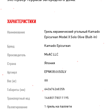
ХАРАКТЕРИСТИКИ
Наименование
Гриль керамический угольный Kamado
Epicurean Model X Solo Olive (Built-In)
Бренд
Kamado Epicurean
Производитель
MoAC LLC
Страна
Япония
Артикул
EPNKX500SOLV
Вес (кг)
88
Габариты (мм)
640х762х835h
Транспортный код
14680178011195
Паллетирование
1 гриль на паллете