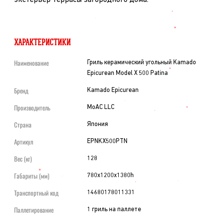
ХАРАКТЕРИСТИКИ
Наименование
Гриль керамический угольный Kamado
Epicurean Model X 500 Patina
Бренд
Kamado Epicurean
Производитель
MoAC LLC
Страна
Япония
Артикул
EPNKX500PTN
Вес (кг)
128
Габариты (мм)
780x1200x1380h
Транспортный код
14680178011331
Паллетирование
1 гриль на паллете